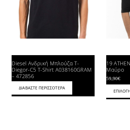
Diesel Ανδρική Μπλούζα T-
19 ATHEN
Diegor-C5 T-Shirt A038160GRAM
Μαύρο
– 472856
59,90
€
ΔΙΑΒΆΣΤΕ ΠΕΡΙΣΣΌΤΕΡΑ
ΕΠΙΛΟΓ