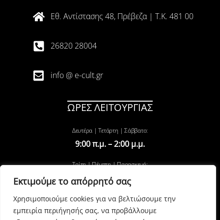
Εθ. Αντίστασης 48, Πρέβεζα | T.K. 481 00
26820 28004
info @ e-cult.gr
ΩΡΕΣ ΛΕΙΤΟΥΡΓΙΑΣ
Δευτέρα | Τετάρτη | Σάββατο:
9:00 π.μ. – 2:00 μ.μ.
Τρίτη | Πέμπτη | Παρασκευή:
9:00 π.μ. – 2:00 μ.μ. & 6:00 μ.μ. – 9:00 π.μ.
Εκτιμούμε το απόρρητό σας
Χρησιμοποιούμε cookies για να βελτιώσουμε την
εμπειρία περιήγησής σας, να προβάλλουμε